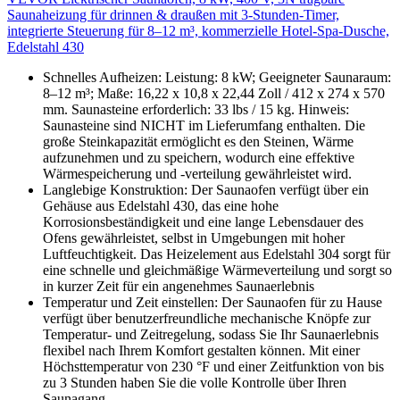
Saunaheizung für drinnen & draußen mit 3-Stunden-Timer,
integrierte Steuerung für 8–12 m³, kommerzielle Hotel-Spa-Dusche,
Edelstahl 430
Schnelles Aufheizen: Leistung: 8 kW; Geeigneter Saunaraum:
8–12 m³; Maße: 16,22 x 10,8 x 22,44 Zoll / 412 x 274 x 570
mm. Saunasteine erforderlich: 33 lbs / 15 kg. Hinweis:
Saunasteine sind NICHT im Lieferumfang enthalten. Die
große Steinkapazität ermöglicht es den Steinen, Wärme
aufzunehmen und zu speichern, wodurch eine effektive
Wärmespeicherung und -verteilung gewährleistet wird.
Langlebige Konstruktion: Der Saunaofen verfügt über ein
Gehäuse aus Edelstahl 430, das eine hohe
Korrosionsbeständigkeit und eine lange Lebensdauer des
Ofens gewährleistet, selbst in Umgebungen mit hoher
Luftfeuchtigkeit. Das Heizelement aus Edelstahl 304 sorgt für
eine schnelle und gleichmäßige Wärmeverteilung und sorgt so
in kurzer Zeit für ein angenehmes Saunaerlebnis
Temperatur und Zeit einstellen: Der Saunaofen für zu Hause
verfügt über benutzerfreundliche mechanische Knöpfe zur
Temperatur- und Zeitregelung, sodass Sie Ihr Saunaerlebnis
flexibel nach Ihrem Komfort gestalten können. Mit einer
Höchsttemperatur von 230 °F und einer Zeitfunktion von bis
zu 3 Stunden haben Sie die volle Kontrolle über Ihren
Saunagang.