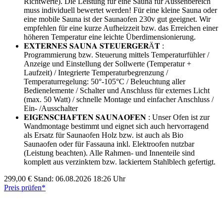
Richtwerte). Die Leistung für eine Sauna für Aussenbereich
muss individuell bewertet werden! Für eine kleine Sauna oder
eine mobile Sauna ist der Saunaofen 230v gut geeignet. Wir
empfehlen für eine kurze Aufheizzeit bzw. das Erreichen einer
höheren Temperatur eine leichte Überdimensionierung.
𝐄𝐗𝐓𝐄𝐑𝐍𝐄𝐒 𝐒𝐀𝐔𝐍𝐀 𝐒𝐓𝐄𝐔𝐄𝐑𝐆𝐄𝐑Ä𝐓 :
Programmierung bzw. Steuerung mittels Temperaturfühler /
Anzeige und Einstellung der Sollwerte (Temperatur +
Laufzeit) / Integrierte Temperaturbegrenzung /
Temperaturregelung: 50°-105°C / Beleuchtung aller
Bedienelemente / Schalter und Anschluss für externes Licht
(max. 50 Watt) / schnelle Montage und einfacher Anschluss /
Ein- /Ausschalter
𝐄𝐈𝐆𝐄𝐍𝐒𝐂𝐇𝐀𝐅𝐓𝐄𝐍 𝐒𝐀𝐔𝐍𝐀𝐎𝐅𝐄𝐍 : Unser Ofen ist zur
Wandmontage bestimmt und eignet sich auch hervorragend
als Ersatz für Saunaofen Holz bzw. ist auch als Bio
Saunaofen oder für Fassauna inkl. Elektroofen nutzbar
(Leistung beachten). Alle Rahmen- und Innenteile sind
komplett aus verzinktem bzw. lackiertem Stahlblech gefertigt.
299,00 €
Stand: 06.08.2026 18:26 Uhr
Preis prüfen*