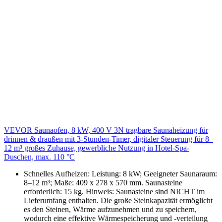
VEVOR Saunaofen, 8 kW, 400 V 3N tragbare Saunaheizung für
drinnen & draußen mit 3-Stunden-Timer, digitaler Steuerung für 8–
12 m³ großes Zuhause, gewerbliche Nutzung in Hotel-Spa-
Duschen, max. 110 °C
Schnelles Aufheizen: Leistung: 8 kW; Geeigneter Saunaraum:
8–12 m³; Maße: 409 x 278 x 570 mm. Saunasteine
erforderlich: 15 kg. Hinweis: Saunasteine sind NICHT im
Lieferumfang enthalten. Die große Steinkapazität ermöglicht
es den Steinen, Wärme aufzunehmen und zu speichern,
wodurch eine effektive Wärmespeicherung und -verteilung