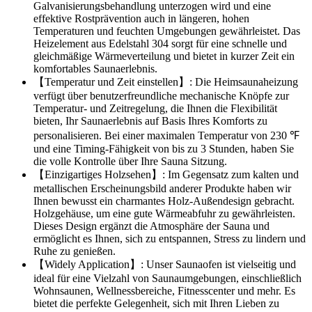
Galvanisierungsbehandlung unterzogen wird und eine
effektive Rostprävention auch in längeren, hohen
Temperaturen und feuchten Umgebungen gewährleistet. Das
Heizelement aus Edelstahl 304 sorgt für eine schnelle und
gleichmäßige Wärmeverteilung und bietet in kurzer Zeit ein
komfortables Saunaerlebnis.
【Temperatur und Zeit einstellen】: Die Heimsaunaheizung
verfügt über benutzerfreundliche mechanische Knöpfe zur
Temperatur- und Zeitregelung, die Ihnen die Flexibilität
bieten, Ihr Saunaerlebnis auf Basis Ihres Komforts zu
personalisieren. Bei einer maximalen Temperatur von 230 ℉
und eine Timing-Fähigkeit von bis zu 3 Stunden, haben Sie
die volle Kontrolle über Ihre Sauna Sitzung.
【Einzigartiges Holzsehen】: Im Gegensatz zum kalten und
metallischen Erscheinungsbild anderer Produkte haben wir
Ihnen bewusst ein charmantes Holz-Außendesign gebracht.
Holzgehäuse, um eine gute Wärmeabfuhr zu gewährleisten.
Dieses Design ergänzt die Atmosphäre der Sauna und
ermöglicht es Ihnen, sich zu entspannen, Stress zu lindern und
Ruhe zu genießen.
【Widely Application】: Unser Saunaofen ist vielseitig und
ideal für eine Vielzahl von Saunaumgebungen, einschließlich
Wohnsaunen, Wellnessbereiche, Fitnesscenter und mehr. Es
bietet die perfekte Gelegenheit, sich mit Ihren Lieben zu