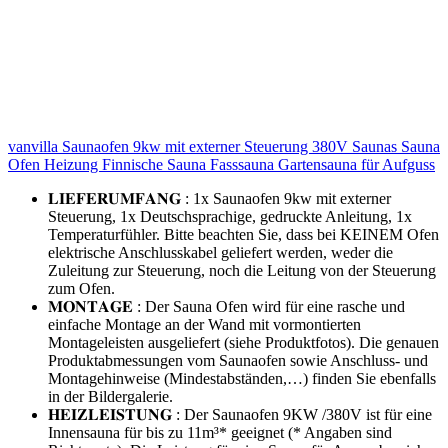
vanvilla Saunaofen 9kw mit externer Steuerung 380V Saunas Sauna
Ofen Heizung Finnische Sauna Fasssauna Gartensauna für Aufguss
𝐋𝐈𝐄𝐅𝐄𝐑𝐔𝐌𝐅𝐀𝐍𝐆 : 1x Saunaofen 9kw mit externer
Steuerung, 1x Deutschsprachige, gedruckte Anleitung, 1x
Temperaturfühler. Bitte beachten Sie, dass bei KEINEM Ofen
elektrische Anschlusskabel geliefert werden, weder die
Zuleitung zur Steuerung, noch die Leitung von der Steuerung
zum Ofen.
𝐌𝐎𝐍𝐓𝐀𝐆𝐄 : Der Sauna Ofen wird für eine rasche und
einfache Montage an der Wand mit vormontierten
Montageleisten ausgeliefert (siehe Produktfotos). Die genauen
Produktabmessungen vom Saunaofen sowie Anschluss- und
Montagehinweise (Mindestabständen,…) finden Sie ebenfalls
in der Bildergalerie.
𝐇𝐄𝐈𝐙𝐋𝐄𝐈𝐒𝐓𝐔𝐍𝐆 : Der Saunaofen 9KW /380V ist für eine
Innensauna für bis zu 11m³* geeignet (* Angaben sind