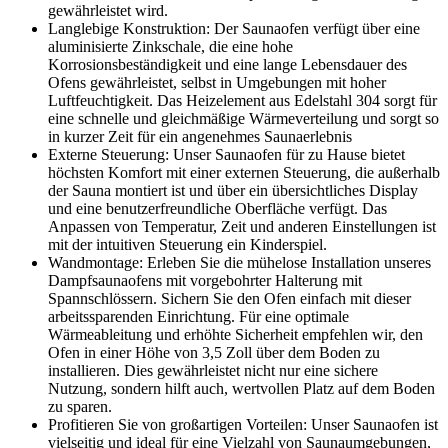
gewährleistet wird.
Langlebige Konstruktion: Der Saunaofen verfügt über eine
aluminisierte Zinkschale, die eine hohe
Korrosionsbeständigkeit und eine lange Lebensdauer des
Ofens gewährleistet, selbst in Umgebungen mit hoher
Luftfeuchtigkeit. Das Heizelement aus Edelstahl 304 sorgt für
eine schnelle und gleichmäßige Wärmeverteilung und sorgt so
in kurzer Zeit für ein angenehmes Saunaerlebnis
Externe Steuerung: Unser Saunaofen für zu Hause bietet
höchsten Komfort mit einer externen Steuerung, die außerhalb
der Sauna montiert ist und über ein übersichtliches Display
und eine benutzerfreundliche Oberfläche verfügt. Das
Anpassen von Temperatur, Zeit und anderen Einstellungen ist
mit der intuitiven Steuerung ein Kinderspiel.
Wandmontage: Erleben Sie die mühelose Installation unseres
Dampfsaunaofens mit vorgebohrter Halterung mit
Spannschlössern. Sichern Sie den Ofen einfach mit dieser
arbeitssparenden Einrichtung. Für eine optimale
Wärmeableitung und erhöhte Sicherheit empfehlen wir, den
Ofen in einer Höhe von 3,5 Zoll über dem Boden zu
installieren. Dies gewährleistet nicht nur eine sichere
Nutzung, sondern hilft auch, wertvollen Platz auf dem Boden
zu sparen.
Profitieren Sie von großartigen Vorteilen: Unser Saunaofen ist
vielseitig und ideal für eine Vielzahl von Saunaumgebungen,