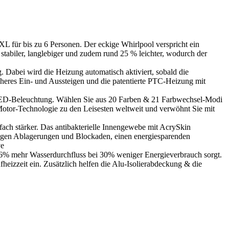
US XXL für bis zu 6 Personen. Der eckige Whirlpool verspricht ein
stabiler, langlebiger und zudem rund 25 % leichter, wodurch der
zung. Dabei wird die Heizung automatisch aktiviert, sobald die
icheres Ein- und Aussteigen und die patentierte PTC-Heizung mit
S mit LED-Beleuchtung. Wählen Sie aus 20 Farben & 21 Farbwechsel-Modi
-Motor-Technologie zu den Leisesten weltweit und verwöhnt Sie mit
 jetzt 20-fach stärker. Das antibakterielle Innengewebe mit AcrySkin
egen Ablagerungen und Blockaden, einen energiesparenden
ve
für 36% mehr Wasserdurchfluss bei 30% weniger Energieverbrauch sorgt.
eizzeit ein. Zusätzlich helfen die Alu-Isolierabdeckung & die