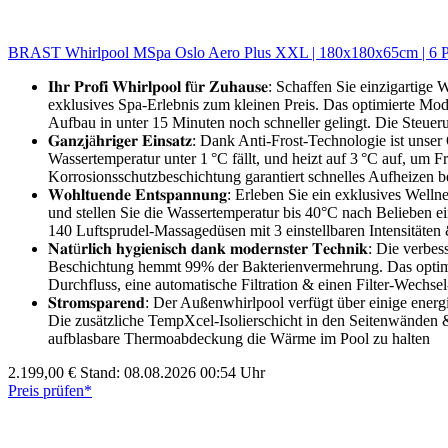
BRAST Whirlpool MSpa Oslo Aero Plus XXL | 180x180x65cm | 6 P
𝐈𝐡𝐫 𝐏𝐫𝐨𝐟𝐢 𝐖𝐡𝐢𝐫𝐥𝐩𝐨𝐨𝐥 𝐟ü𝐫 𝐙𝐮𝐡𝐚𝐮𝐬𝐞: Schaffe
exklusives Spa-Erlebnis zum kleinen Preis. Das optimierte Mod
Aufbau in unter 15 Minuten noch schneller gelingt. Die Steu
𝐆𝐚𝐧𝐳𝐣ä𝐡𝐫𝐢𝐠𝐞𝐫 𝐄𝐢𝐧𝐬𝐚𝐭𝐳: Dank Anti-Frost-Technologie
Wassertemperatur unter 1 °C fällt, und heizt auf 3 °C auf, um
Korrosionsschutzbeschichtung garantiert schnelles Aufheizen b
𝐖𝐨𝐡𝐥𝐭𝐮𝐞𝐧𝐝𝐞 𝐄𝐧𝐭𝐬𝐩𝐚𝐧𝐧𝐮𝐧𝐠: Erleben Sie ein e
und stellen Sie die Wassertemperatur bis 40°C nach Belieben e
140 Luftsprudel-Massagedüsen mit 3 einstellbaren Intensitäten
𝐍𝐚𝐭ü𝐫𝐥𝐢𝐜𝐡 𝐡𝐲𝐠𝐢𝐞𝐧𝐢𝐬𝐜𝐡 𝐝𝐚𝐧𝐤 𝐦𝐨𝐝𝐞𝐫𝐧𝐬𝐭𝐞𝐫 𝐓
Beschichtung hemmt 99% der Bakterienvermehrung. Das optimie
Durchfluss, eine automatische Filtration & einen Filter-Wechse
𝐒𝐭𝐫𝐨𝐦𝐬𝐩𝐚𝐫𝐞𝐧𝐝: Der Außenwhirlpool verfügt über eini
Die zusätzliche TempXcel-Isolierschicht in den Seitenwänden &
aufblasbare Thermoabdeckung die Wärme im Pool zu halten
2.199,00 €
Stand: 08.08.2026 00:54 Uhr
Preis prüfen*