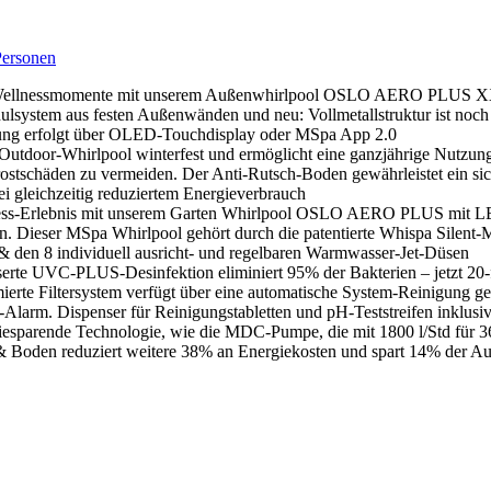
ersonen
n Sie einzigartige Wellnessmomente mit unserem Außenwhirlpool OSLO AERO PL
ulsystem aus festen Außenwänden und neu: Vollmetallstruktur ist noch 
erung erfolgt über OLED-Touchdisplay oder MSpa App 2.0
 ist unser Outdoor-Whirlpool winterfest und ermöglicht eine ganzjährige Nut
 Frostschäden zu vermeiden. Der Anti-Rutsch-Boden gewährleistet ein s
ei gleichzeitig reduziertem Energieverbrauch
xklusives Wellness-Erlebnis mit unserem Garten Whirlpool OSLO AERO PLU
in. Dieser MSpa Whirlpool gehört durch die patentierte Whispa Silent
 & den 8 individuell ausricht- und regelbaren Warmwasser-Jet-Düsen
𝐜𝐡𝐧𝐢𝐤: Die verbesserte UVC-PLUS-Desinfektion eliminiert 95% der Bakterien –
rte Filtersystem verfügt über eine automatische System-Reinigung g
l-Alarm. Dispenser für Reinigungstabletten und pH-Teststreifen inklusi
ge energiesparende Technologie, wie die MDC-Pumpe, die mit 1800 l/Std 
 Boden reduziert weitere 38% an Energiekosten und spart 14% der Aufh