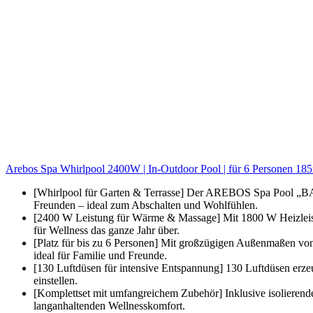
Arebos Spa Whirlpool 2400W | In-Outdoor Pool | für 6 Personen 1
[Whirlpool für Garten & Terrasse] Der AREBOS Spa Pool „BAR
Freunden – ideal zum Abschalten und Wohlfühlen.
[2400 W Leistung für Wärme & Massage] Mit 1800 W Heizleist
für Wellness das ganze Jahr über.
[Platz für bis zu 6 Personen] Mit großzügigen Außenmaßen von 
ideal für Familie und Freunde.
[130 Luftdüsen für intensive Entspannung] 130 Luftdüsen erze
einstellen.
[Komplettset mit umfangreichem Zubehör] Inklusive isolierend
langanhaltenden Wellnesskomfort.