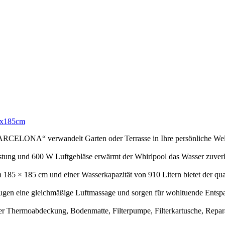
85x185cm
CELONA“ verwandelt Garten oder Terrasse in Ihre persönliche Welln
ung und 600 W Luftgebläse erwärmt der Whirlpool das Wasser zuverlä
185 × 185 cm und einer Wasserkapazität von 910 Litern bietet der quad
ugen eine gleichmäßige Luftmassage und sorgen für wohltuende Entspan
er Thermoabdeckung, Bodenmatte, Filterpumpe, Filterkartusche, Repar